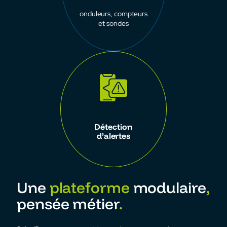
onduleurs, compteurs
et sondes
Détection
d’alertes
Une
plateforme
modulaire
,
pensée métier
.