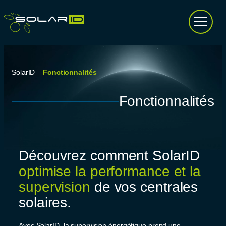
Aller
au
contenu
SolarID
–
Fonctionnalités
Fonctionnalités
Découvrez comment SolarID
optimise la performance et la
supervision
de vos centrales
solaires.
Avec SolarID, la supervision énergétique prend une