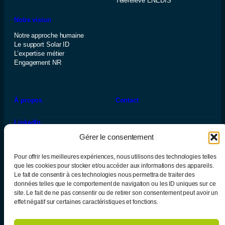
Télérelève ENEDIS
Notre vision
Notre approche humaine
Le support Solar ID
L’expertise métier
Engagement NR
À propos
Contact
LinkedIn
Gérer le consentement
Pour offrir les meilleures expériences, nous utilisons des technologies telles
que les cookies pour stocker et/ou accéder aux informations des appareils.
Le fait de consentir à ces technologies nous permettra de traiter des
données telles que le comportement de navigation ou les ID uniques sur ce
site. Le fait de ne pas consentir ou de retirer son consentement peut avoir un
effet négatif sur certaines caractéristiques et fonctions.