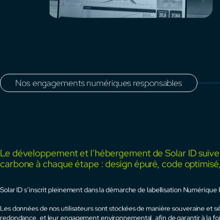
V
d
Ch
c’
No
vo
Vo