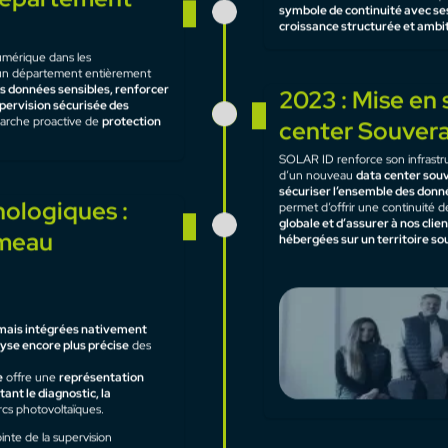
ID
 : apporter des
solutions
secteur photovoltaïque
. Dès ses
2013 : Installat
les acteurs du solaire dans la
eurs installations, en s’appuyant
locaux de BP S
n orientée vers l’avenir.
One ID est née en 2008 au sei
France, à Saint-Mathieu-de-Tré
Gély-du-Fesc, l’entreprise réint
 département
Saint-Mathieu. Ce retour marqu
symbole de continuité avec ses
croissance structurée et ambi
numérique dans les
 un département entièrement
s données sensibles, renforcer
2023 : Mise en 
upervision sécurisée des
marche proactive de
protection