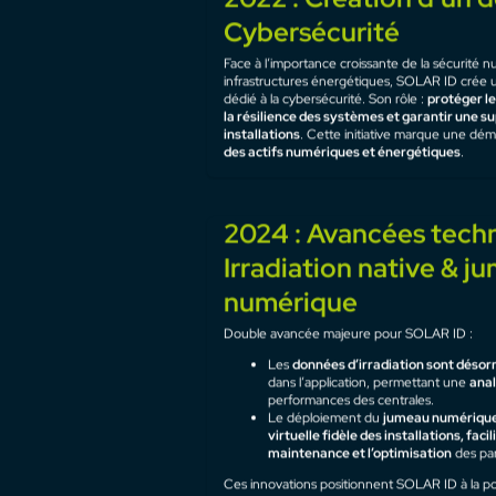
2008 : création Solar 
SOLAR ID voit le jour avec une ambition claire
innovantes
de
supervision et d’analyse au 
débuts nous avons pour mission d’accompagner 
gestion, l’optimisation
et la
performance
de l
sur une expertise technique forte et une
visio
2022 : Création d’un
Cybersécurité
Face à l’importance croissante de la sécurité 
infrastructures énergétiques, SOLAR ID crée
dédié à la cybersécurité. Son rôle :
protéger le
la résilience des systèmes et garantir une s
installations
. Cette initiative marque une dé