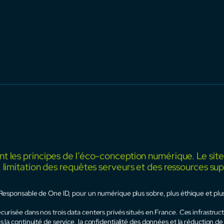
ous accompagner dans la digitalisation, la supervis
e vos projets solaires.
ez ONE ID, nous avons conçu SolarID pour être bien plus qu’un simple outil
est un partenaire digital qui centralise vos données, optimise vos performanc
us mettons notre expertise technique, notre savoir-faire métier et notre s
us aider à exploiter tout le potentiel de vos centrales solaires, en toute co
tre performance solaire, notre engagement.