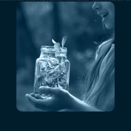
les principes de l’éco-conception numérique. Le site e
limitation des requêtes serveurs et des ressources sup
 Responsable de One ID, pour un numérique plus sobre, plus éthique et plu
urisée dans nos trois data centers privés situés en France. Ces infrastruc
 la continuité de service, la confidentialité des données et la réduction d