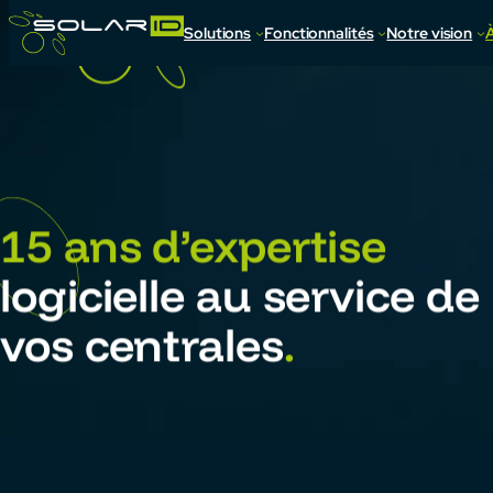
Aller
au
Solutions
Fonctionnalités
Notre vision
contenu
SolarID
–
À propos