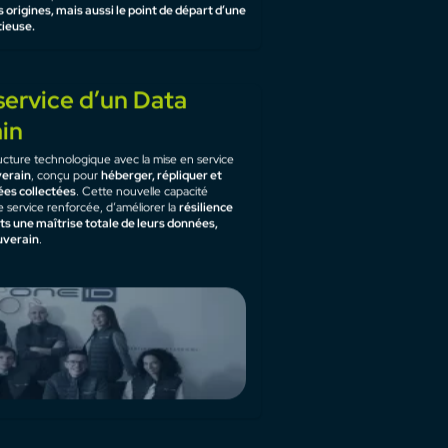
ion dans les anciens
olar
n du département informatique de BP Solar
viers. Après quelques années passées à Saint-
ègre en 2013 les anciens locaux de BP Solar à
e une étape clé dans son évolution :
un
 origines, mais aussi le point de départ d’une
tieuse.
service d’un Data