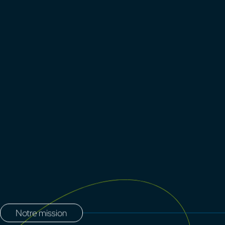
Depuis plus de 15 ans, ONE ID dévelo
logiciels métiers et solutions CRM déd
SolarID est l’aboutissement de cette expertise : un
Chez ONE ID, nous croyons qu’une bonne supervision
C’est pourquoi nous allions innovation technique,