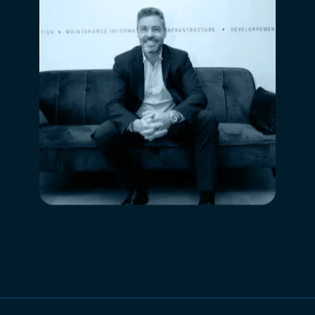
ppe des
iés aux acteurs de la transition énergétique.
e solution métier conçue pour répondre aux besoins réels des exploitants, i
 ne se limite pas à afficher des données : elle doit donner les moyens d’ag
 expertise métier et accompagnement humain pour faire de SolarID un part