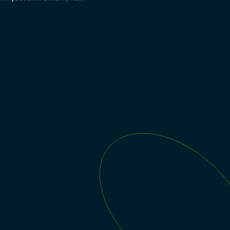
t la solution sont pensés pour limiter leur empreinte
erflues.
s durable.
tures ont été sélectionnées pour leur haut niveau de sécurité, de
e l’impact environnemental.