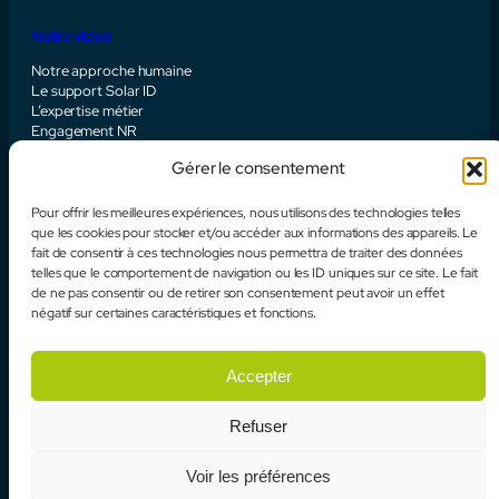
Notre vision
Notre approche humaine
Le support Solar ID
L’expertise métier
Engagement NR
Gérer le consentement
Pour offrir les meilleures expériences, nous utilisons des technologies telles
À propos
Contact
que les cookies pour stocker et/ou accéder aux informations des appareils. Le
fait de consentir à ces technologies nous permettra de traiter des données
LinkedIn
telles que le comportement de navigation ou les ID uniques sur ce site. Le fait
de ne pas consentir ou de retirer son consentement peut avoir un effet
négatif sur certaines caractéristiques et fonctions.
Accepter
Refuser
Voir les préférences