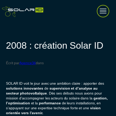
Aller
au
contenu
2008 : création Solar ID
Écrit par
Agence34
dans
SOLAR ID voit le jour avec une ambition claire : apporter des
solutions innovantes
de
supervision et d’analyse au
secteur photovoltaïque
. Dès ses débuts nous avons pour
mission d’accompagner les acteurs du solaire dans la
gestion,
l’optimisation
et la
performance
de leurs installations, en
s’appuyant sur une expertise technique forte et une
vision
orientée vers l’avenir.