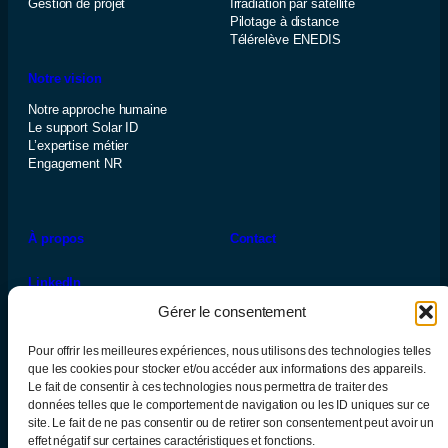
Gestion de projet
Irradiation par satellite
Pilotage à distance
Télérelève ENEDIS
Notre vision
Notre approche humaine
Le support Solar ID
L’expertise métier
Engagement NR
À propos
Contact
LinkedIn
Gérer le consentement
Pour offrir les meilleures expériences, nous utilisons des technologies telles
que les cookies pour stocker et/ou accéder aux informations des appareils.
Le fait de consentir à ces technologies nous permettra de traiter des
données telles que le comportement de navigation ou les ID uniques sur ce
site. Le fait de ne pas consentir ou de retirer son consentement peut avoir un
effet négatif sur certaines caractéristiques et fonctions.